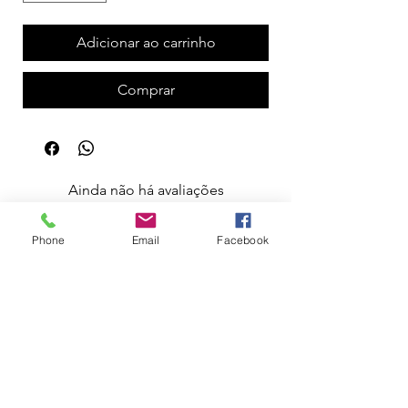
Adicionar ao carrinho
Comprar
Ainda não há avaliações
Compartilhe sua opinião. Seja o primeiro a
deixar uma avaliação.
Phone
Email
Facebook
Avaliar
Apoio ao Cliente