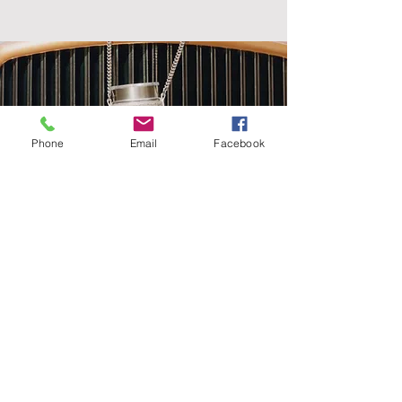
Phone
Email
Facebook
Apoio ao Cliente
Política de Portes
Política de Devoluções
Livro de Reclamações
Electrónico
Contactos
Horário