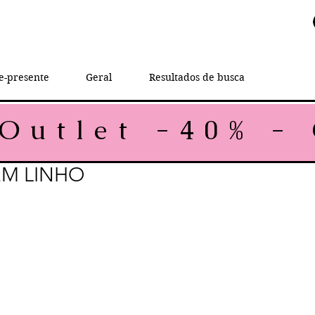
e-presente
Geral
Resultados de busca
EM LINHO
rice
le Price