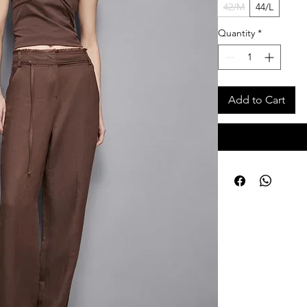
42/M
44/L
Quantity
*
Add to Cart