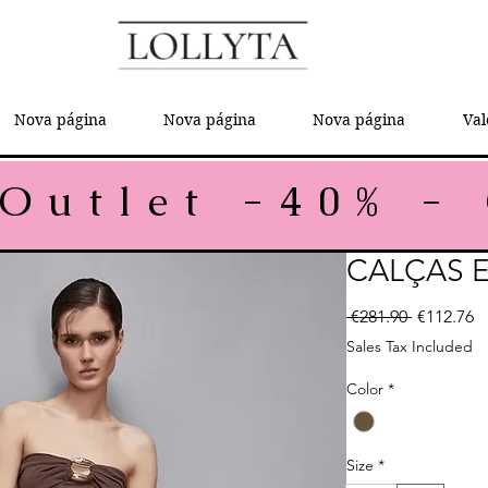
Nova página
Nova página
Nova página
Val
CALÇAS 
Regular P
Sa
 €281.90 
€112.76
Sales Tax Included
Color
*
Size
*