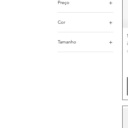
Preço
€ 39
€ 82
Cor
Tamanho
L
M
S
XS