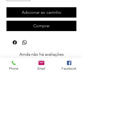
Adicionar ao carrinho
Comprar
Ainda não há avaliações
Compartilhe sua opinião. Seja o primeiro a
deixar uma avaliação.
Phone
Email
Facebook
Avaliar
Apoio ao Cliente