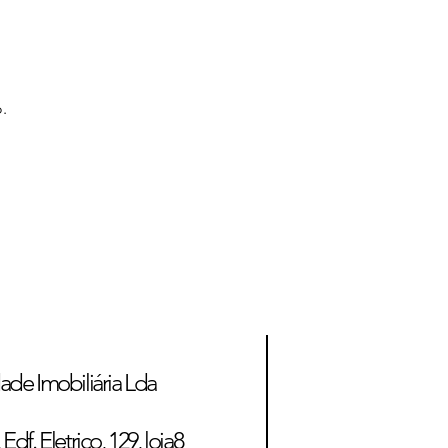
.
ade Imobiliária Lda
Edf. Eletrico, 129, loja8