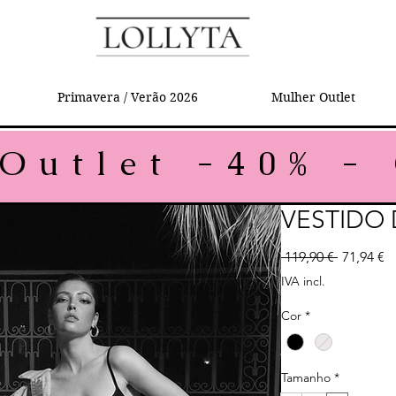
Primavera / Verão 2026
Mulher Outlet
VESTIDO 
Preço no
P
 119,90 € 
71,94 €
IVA incl.
Cor
*
Tamanho
*