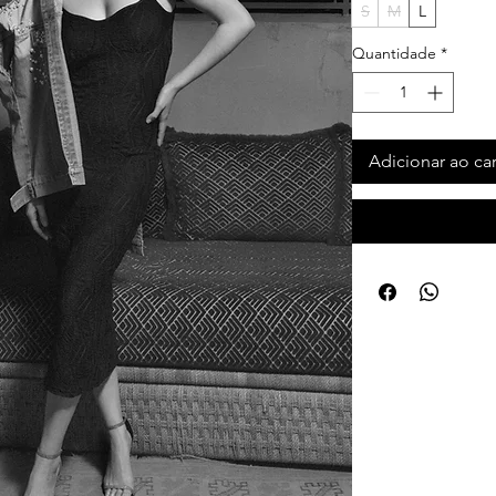
S
M
L
Quantidade
*
Adicionar ao ca