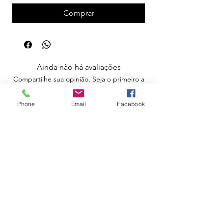
Comprar
Ainda não há avaliações
Compartilhe sua opinião. Seja o primeiro a
deixar uma avaliação.
Phone
Email
Facebook
Avaliar
Apoio ao Cliente
Política de Portes
Política de Devoluções
Livro de Reclamações