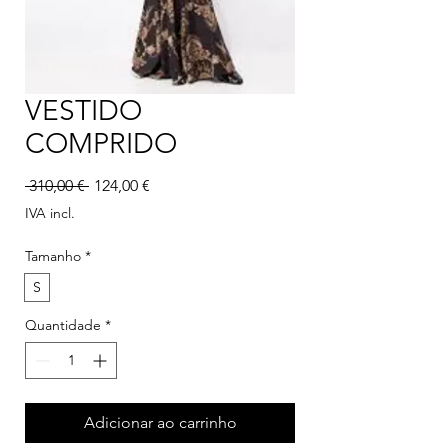
VESTIDO
COMPRIDO
Preço normal
Preço promocional
 310,00 € 
124,00 €
IVA incl.
Tamanho
*
S
Quantidade
*
Adicionar ao carrinho