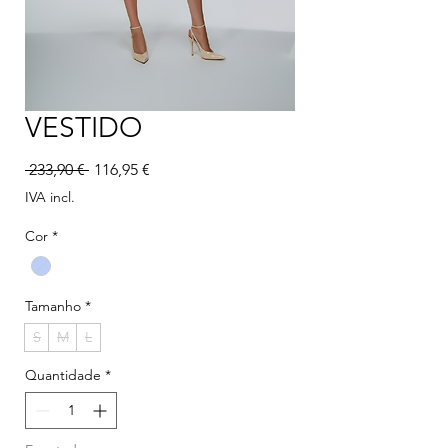
VESTIDO
Preço normal
Preço promocional
 233,90 € 
116,95 €
IVA incl.
Cor
*
Tamanho
*
S
M
L
Quantidade
*