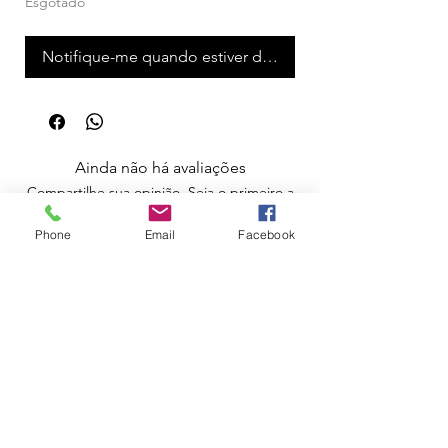
Esgotado
Notifique-me quando estiver disponível
Ainda não há avaliações
Compartilhe sua opinião. Seja o primeiro a
deixar uma avaliação.
Phone
Email
Facebook
Avaliar
Apoio ao Cliente
Política de Portes
Política de Devoluções