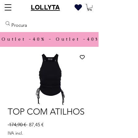
LOLLYTA
Outlet -40% - 
TOP COM ATILHOS
Preço normal
Preço promocional
 174,90 € 
87,45 €
IVA incl.