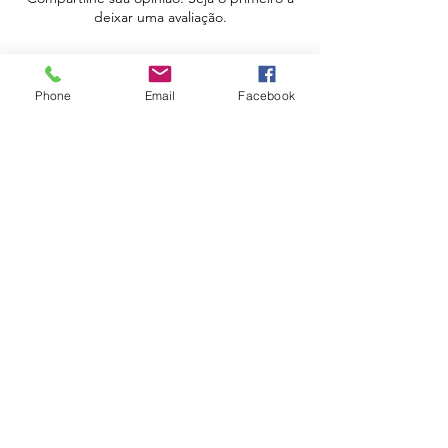
deixar uma avaliação.
Avaliar
Phone
Email
Facebook
Apoio ao Cliente
Política de Portes
Política de Devoluções
Livro de Reclamações
Electrónico
Contactos
Horário
Urbidias, Sociedade Imobiliária Lda
Rua Serpa Pinto, Edf. Eletrico, 129, loja8
4580-204
Paredes