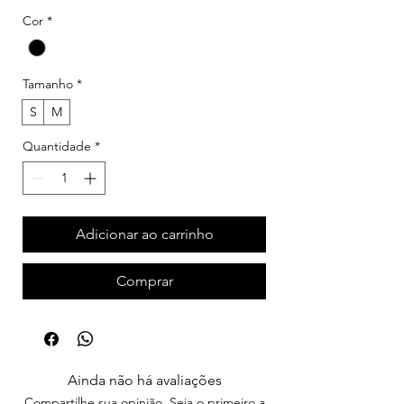
Cor
*
Tamanho
*
S
M
Quantidade
*
Adicionar ao carrinho
Comprar
Ainda não há avaliações
Compartilhe sua opinião. Seja o primeiro a