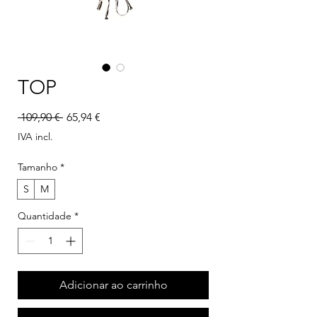
TOP
Preço normal
Preço promocional
 109,90 € 
65,94 €
IVA incl.
Tamanho
*
S
M
Quantidade
*
Adicionar ao carrinho