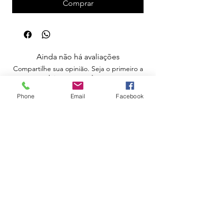
Comprar
Ainda não há avaliações
Compartilhe sua opinião. Seja o primeiro a
deixar uma avaliação.
Phone
Email
Facebook
Avaliar
Apoio ao Cliente
Política de Portes
Política de Devoluções
Livro de Reclamações
Electrónico