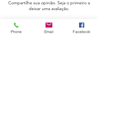
Compartilhe sua opinião. Seja o primeiro a
deixar uma avaliação.
Avaliar
Phone
Email
Facebook
Apoio ao Cliente
Política de Portes
Política de Devoluções
Livro de Reclamações
Electrónico
Contactos
Horário
Urbidias, Sociedade Imobiliária Lda
Rua Serpa Pinto, Edf. Eletrico, 129, loja8