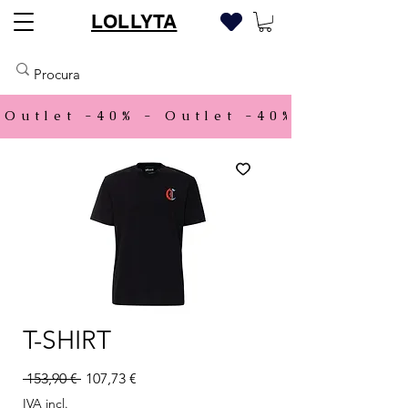
LOLLYTA
Outlet -40% - 
T-SHIRT
Preço normal
Preço promocional
 153,90 € 
107,73 €
IVA incl.