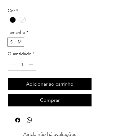
Cor
*
Tamanho
*
S
M
Quantidade
*
Adicionar ao carrinho
Comprar
Ainda não há avaliações