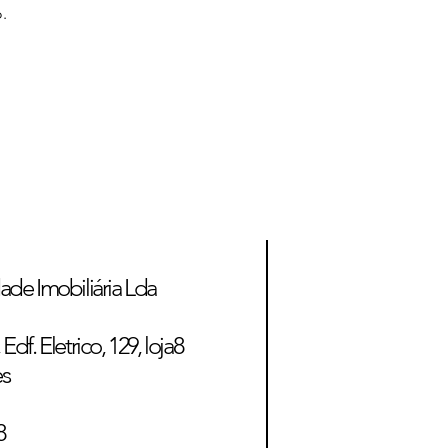
.
ade Imobiliária Lda
Edf. Eletrico, 129, loja8
es
8