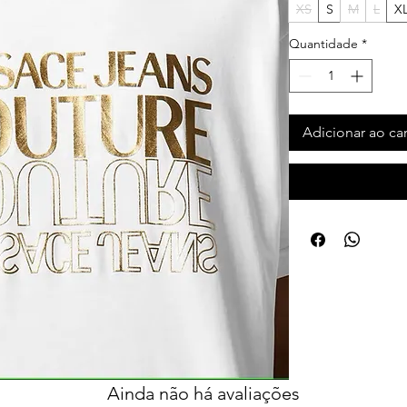
XS
S
M
L
X
Quantidade
*
Adicionar ao ca
Ainda não há avaliações