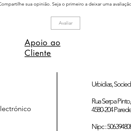
Compartilhe sua opinião. Seja o primeiro a deixar uma avaliação
Avaliar
Apoio ao
Cliente
Urbidias, Socied
Rua Serpa Pinto, 
lectrónico
4580-204 Pared
Nipc : 50639480