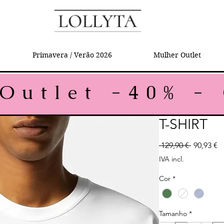
Primavera / Verão 2026
Mulher Outlet
T-SHIRT
Preço no
P
 129,90 € 
90,93 €
IVA incl.
Cor
*
Tamanho
*