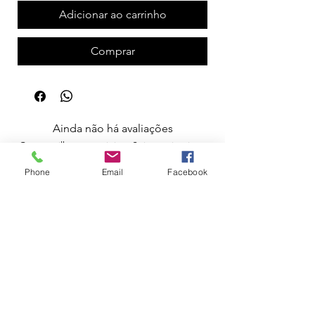
Adicionar ao carrinho
Comprar
Ainda não há avaliações
Compartilhe sua opinião. Seja o primeiro a
deixar uma avaliação.
Phone
Email
Facebook
Avaliar
Apoio ao Cliente
Política de Portes