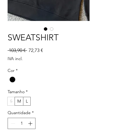
SWEATSHIRT
Preço normal
Preço promocional
 103,90 € 
72,73 €
IVA incl.
Cor
*
Tamanho
*
S
M
L
Quantidade
*