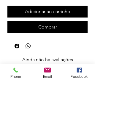
Adicionar ao carrinho
Comprar
Ainda não há avaliações
Compartilhe sua opinião. Seja o primeiro a
deixar uma avaliação.
Phone
Email
Facebook
Avaliar
Apoio ao Cliente