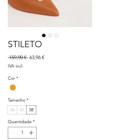
STILETO
Preço normal
Preço promocional
 159,90 € 
63,96 €
IVA incl.
Cor
*
Tamanho
*
36
37
38
Quantidade
*