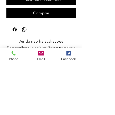
Comprar
Ainda não há avaliações
Compartilhe sua opinião. Seja o primeiro a
deixar uma avaliação.
Phone
Email
Facebook
Avaliar
Apoio ao Cliente
Política de Portes
Política de Devoluções