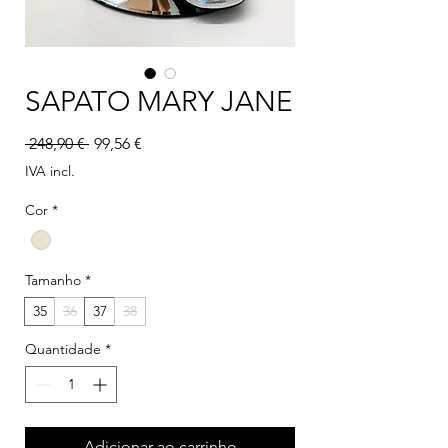
SAPATO MARY JANE
Preço normal
Preço promocional
 248,90 € 
99,56 €
IVA incl.
Cor
*
Tamanho
*
35
36
37
38
Quantidade
*
Adicionar ao carrinho