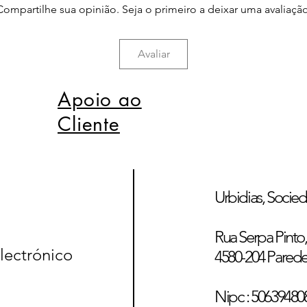
Compartilhe sua opinião. Seja o primeiro a deixar uma avaliação
Avaliar
Apoio ao
Cliente
Urbidias, Socied
Rua Serpa Pinto, 
lectrónico
4580-204 Pared
Nipc : 50639480