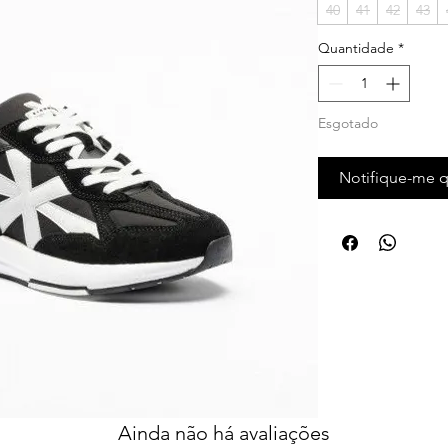
40
41
42
43
Quantidade
*
Esgotado
Notifique-me q
Ainda não há avaliações