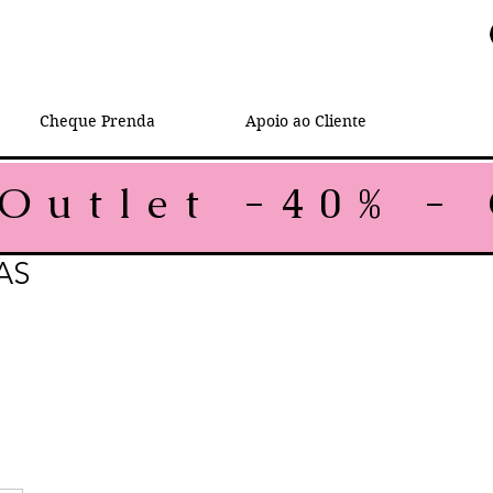
Cheque Prenda
Apoio ao Cliente
AS
rmal
Preço promocional