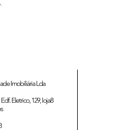
.
ade Imobiliária Lda
Edf. Eletrico, 129, loja8
es
8