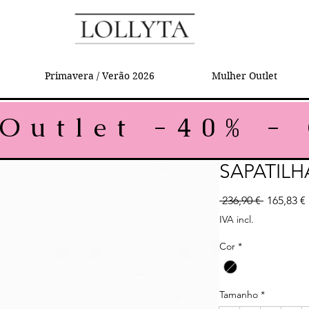
Primavera / Verão 2026
Mulher Outlet
SAPATILH
Preço no
 236,90 € 
165,83 €
IVA incl.
Cor
*
Tamanho
*