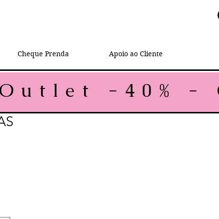
Cheque Prenda
Apoio ao Cliente
AS
rmal
Preço promocional