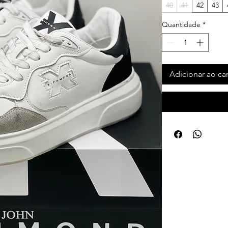
40
41
42
43
Quantidade
*
Adicionar ao ca