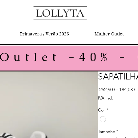
Primavera / Verão 2026
Mulher Outlet
SAPATILH
Preço no
 262,90 € 
184,03 €
IVA incl.
Cor
*
Tamanho
*