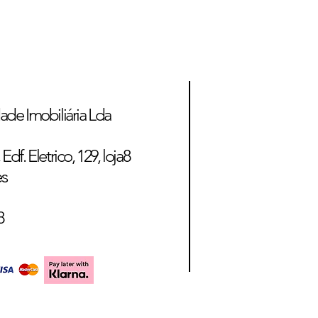
ade Imobiliária Lda
Edf. Eletrico, 129, loja8
es
8