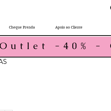
Cheque Prenda
Apoio ao Cliente
AS
rmal
reço promocional