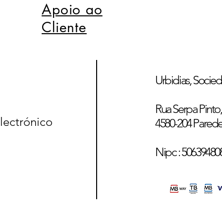
Apoio ao
Cliente
Urbidias, Socied
Rua Serpa Pinto, 
lectrónico
4580-204 Pared
Nipc : 50639480