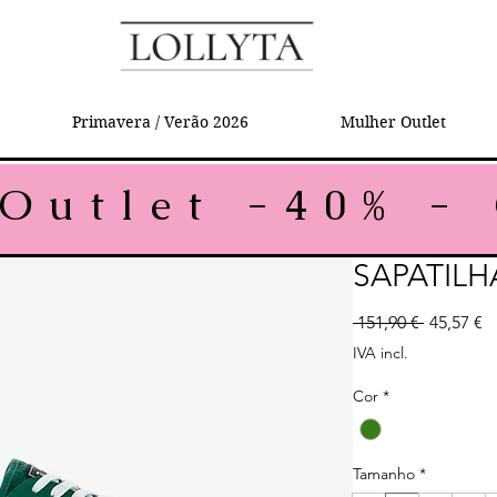
Primavera / Verão 2026
Mulher Outlet
SAPATILH
Preço no
P
 151,90 € 
45,57 €
IVA incl.
Cor
*
Tamanho
*