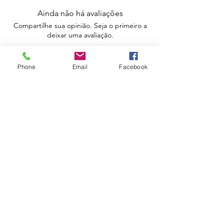
Ainda não há avaliações
Compartilhe sua opinião. Seja o primeiro a
deixar uma avaliação.
Avaliar
Phone
Email
Facebook
Apoio ao Cliente
Política de Portes
Política de Devoluções
Livro de Reclamações
Electrónico
Contactos
Horário
Urbidias, Sociedade Imobiliária Lda