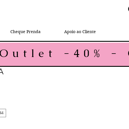
Cheque Prenda
Apoio ao Cliente
A
rmal
reço promocional
44