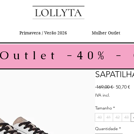
Primavera / Verão 2026
Mulher Outlet
SAPATILH
Preço no
P
 169,00 € 
50,70 €
IVA incl.
Tamanho
*
40
41
42
43
Quantidade
*