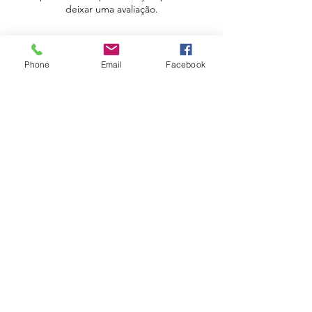
deixar uma avaliação.
Avaliar
Phone
Email
Facebook
Apoio ao Cliente
Política de Portes
Política de Devoluções
Livro de Reclamações
Electrónico
Contactos
Horário
Urbidias, Sociedade Imobiliária Lda
Rua Serpa Pinto, Edf. Eletrico, 129, loja8
4580-204
Paredes