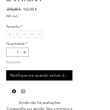
Preço normal
Preço promocional
 270,00 € 
162,00 €
IVA incl.
Tamanho
*
36
37
38
39
40
Quantidade
*
Esgotado
Notifique-me quando estiver disponível
Ainda não há avaliações
Compartilhe sua opinião. Seja o primeiro a