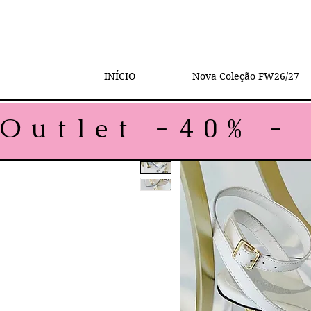
INÍCIO
Nova Coleção FW26/27
Outlet -40% - 