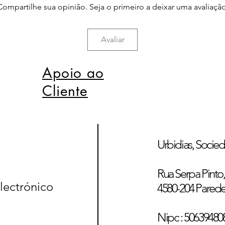
Compartilhe sua opinião. Seja o primeiro a deixar uma avaliação
Avaliar
Apoio ao
Cliente
Urbidias, Socied
Rua Serpa Pinto, 
lectrónico
4580-204 Pared
Nipc : 50639480