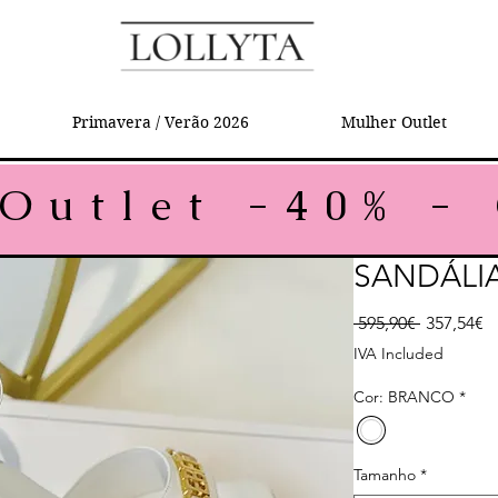
Primavera / Verão 2026
Mulher Outlet
SANDÁLI
Regular P
Sa
 595,90€ 
357,54€
IVA Included
Cor: BRANCO
*
Tamanho
*