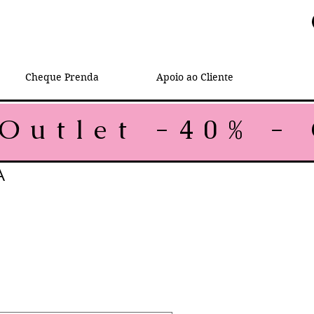
Cheque Prenda
Apoio ao Cliente
A
rice
le Price