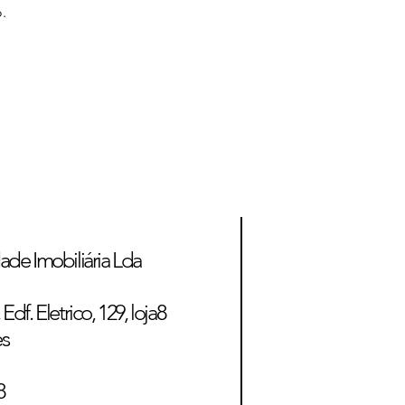
.
ade Imobiliária Lda
Edf. Eletrico, 129, loja8
es
8