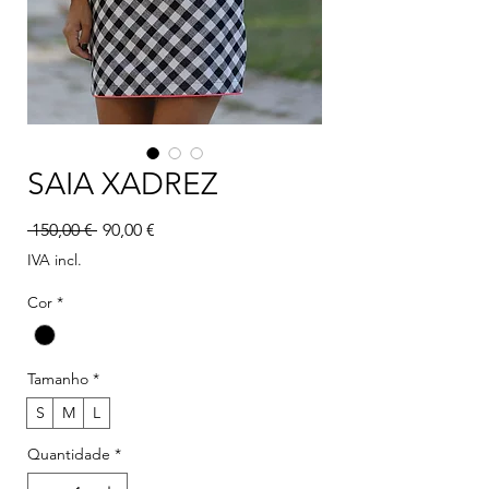
SAIA XADREZ
Preço normal
Preço promocional
 150,00 € 
90,00 €
IVA incl.
Cor
*
Tamanho
*
S
M
L
Quantidade
*