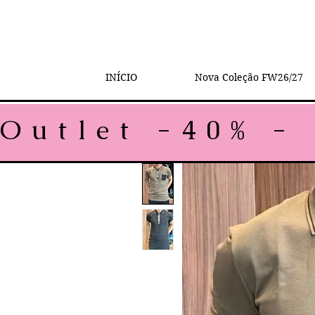
INÍCIO
Nova Coleção FW26/27
Outlet -40% - 