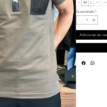
S
M
L
XL
X
Quantidade
*
Adicionar ao ca