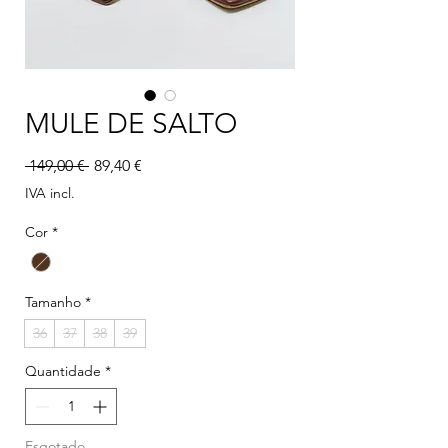
MULE DE SALTO
Preço normal
Preço promocional
 149,00 € 
89,40 €
IVA incl.
Cor
*
Tamanho
*
36
37
38
39
Quantidade
*
Esgotado