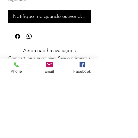
Notifique-me quando estiver disponível
Ainda não há avaliações
Compartilhe sua opinião. Seja o primeiro a
deixar uma avaliação.
Phone
Email
Facebook
Avaliar
Apoio ao Cliente
Política de Portes
Política de Devoluções