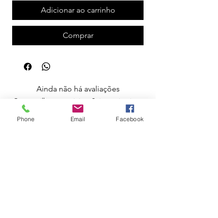
Adicionar ao carrinho
Comprar
Ainda não há avaliações
Compartilhe sua opinião. Seja o primeiro a
deixar uma avaliação.
Phone
Email
Facebook
Avaliar
Apoio ao Cliente
Política de Portes