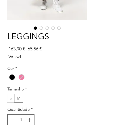
LEGGINGS
Preço normal
Preço promocional
 163,90 € 
65,56 €
IVA incl.
Cor
*
Tamanho
*
S
M
Quantidade
*