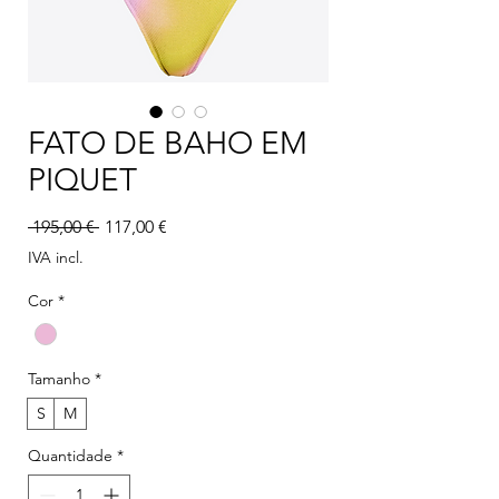
FATO DE BAHO EM
PIQUET
Preço normal
Preço promocional
 195,00 € 
117,00 €
IVA incl.
Cor
*
Tamanho
*
S
M
Quantidade
*