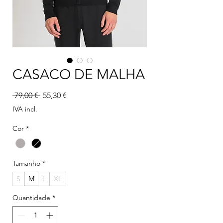
CASACO DE MALHA
Preço normal
Preço promocional
 79,00 € 
55,30 €
IVA incl.
Cor
*
Tamanho
*
S
M
L
XL
Quantidade
*