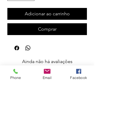
Adicionar ao carrinho
Comprar
Ainda não há avaliações
Compartilhe sua opinião. Seja o primeiro a
deixar uma avaliação.
Phone
Email
Facebook
Avaliar
Apoio ao Cliente