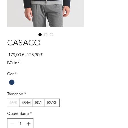
CASACO
Preço normal
Preço promocional
 179,00 € 
125,30 €
IVA incl.
Cor
*
Tamanho
*
46/S
48/M
50/L
52/XL
Quantidade
*