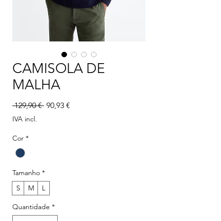
CAMISOLA DE
MALHA
Preço normal
Preço promocional
 129,90 € 
90,93 €
IVA incl.
Cor
*
Tamanho
*
S
M
L
Quantidade
*