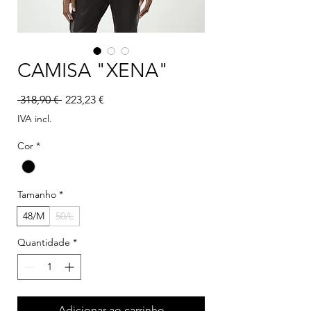
CAMISA "XENA"
Preço normal
Preço promocional
 318,90 € 
223,23 €
IVA incl.
Cor
*
Tamanho
*
48/M
50/L
Quantidade
*
Adicionar ao carrinho