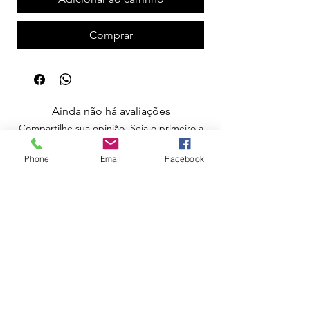
Comprar
Ainda não há avaliações
Compartilhe sua opinião. Seja o primeiro a
deixar uma avaliação.
Phone
Email
Facebook
Avaliar
Apoio ao Cliente
Política de Portes
Política de Devoluções