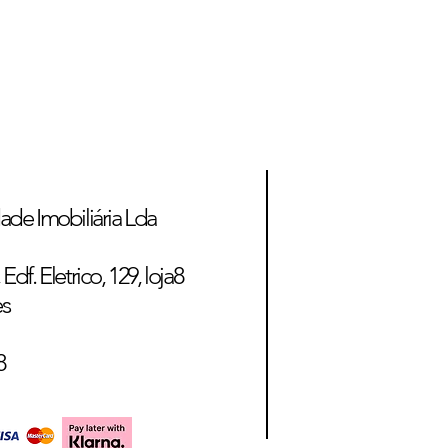
ade Imobiliária Lda
Edf. Eletrico, 129, loja8
es
8