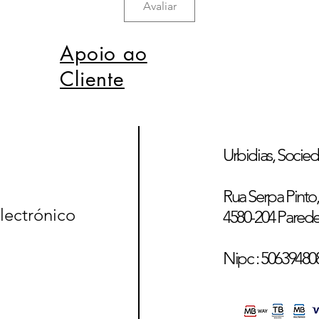
Avaliar
Apoio ao
Cliente
Urbidias, Socied
Rua Serpa Pinto, 
lectrónico
4580-204 Pared
Nipc : 50639480