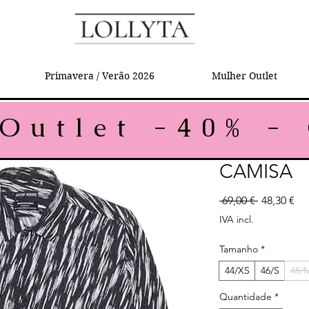
Primavera / Verão 2026
Mulher Outlet
CAMISA
Preço nor
Pr
 69,00 € 
48,30 €
IVA incl.
Tamanho
*
44/XS
46/S
48/
Quantidade
*