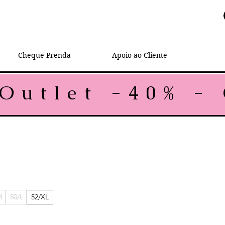
Cheque Prenda
Apoio ao Cliente
mal
eço promocional
M
50/L
52/XL