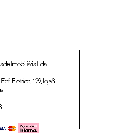
ade Imobiliária Lda
Edf. Eletrico, 129, loja8
es
8