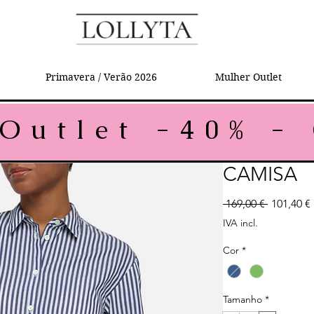
Primavera / Verão 2026
Mulher Outlet
CAMISA
Preço no
 169,00 € 
101,40 €
IVA incl.
Cor
*
Tamanho
*