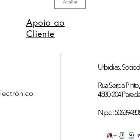
Avaliar
Apoio ao
Cliente
Urbidias, Socied
Rua Serpa Pinto, 
lectrónico
4580-204 Pared
Nipc : 50639480