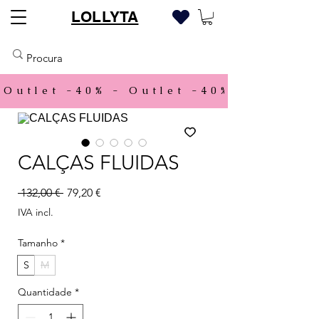
LOLLYTA
Outlet -40% - 
CALÇAS FLUIDAS
Preço normal
Preço promocional
 132,00 € 
79,20 €
IVA incl.
Tamanho
*
S
M
Quantidade
*