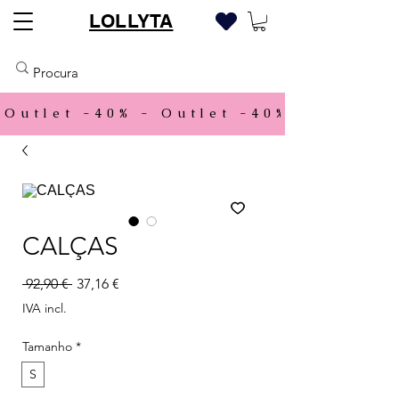
LOLLYTA
Outlet -40% - 
CALÇAS
Preço normal
Preço promocional
 92,90 € 
37,16 €
IVA incl.
Tamanho
*
S