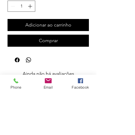
Adicionar ao carrinho
Comprar
Ainda não há avaliações
Compartilhe sua opinião. Seja o primeiro a
deixar uma avaliação.
Phone
Email
Facebook
Avaliar
Apoio ao Cliente