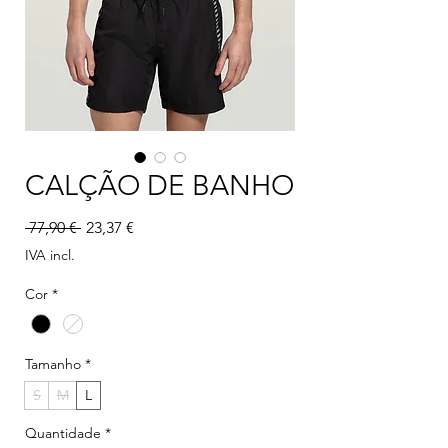
CALÇÃO DE BANHO
Preço normal
Preço promocional
 77,90 € 
23,37 €
IVA incl.
Cor
*
Tamanho
*
S
M
L
Quantidade
*