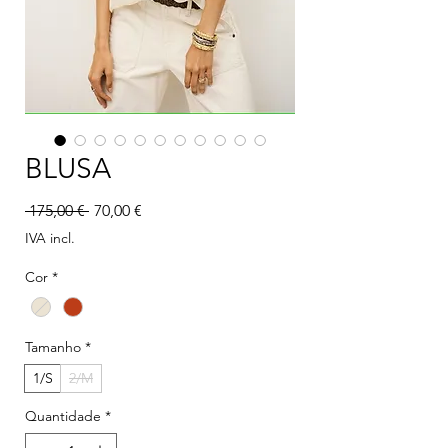
BLUSA
Preço normal
Preço promocional
 175,00 € 
70,00 €
IVA incl.
Cor
*
Tamanho
*
1/S
2/M
Quantidade
*