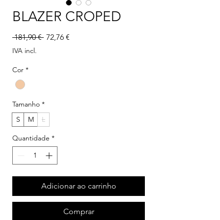
BLAZER CROPED
Preço normal
Preço promocional
 181,90 € 
72,76 €
IVA incl.
Cor
*
Tamanho
*
S
M
L
Quantidade
*
Adicionar ao carrinho
Comprar