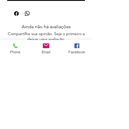
Ainda não há avaliações
Compartilhe sua opinião. Seja o primeiro a
deixar uma avaliação.
Phone
Email
Facebook
Avaliar
Apoio ao Cliente
Política de Portes
Política de Devoluções
Livro de Reclamações
Electrónico
Contactos